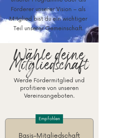
Förderer unserer Vision – als
Mitglied bist du ein wichtiger
Teil unserer Gemeinschaft.
Wähle deine
Mitgliedschaft
Werde Fördermitglied und
profitiere von unseren
Vereinsangeboten.
Empfohlen
Basis-Mitgliedschaft