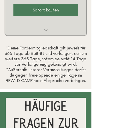
Sofort kaufen
Vereinsfördermitgliedschaft
*Deine Fördermitgliedschaft gilt jeweils für
für 1 Jahr*
365 Tage ab Beitritt und verlängert sich um
weitere 365 Tage, sofern sie nicht 14 Tage
Teilnahme an
vor Verlängerung gekündigt wird.
**Außerhalb unserer Veranstaltungen darfst
ausgewählten
du gegen freie Spende einige Tage im
Veranstaltungen
REWILD CAMP nach Absprache verbringen.
Sonderkonditionen und
Rabatte
Häufige
Fragen zur